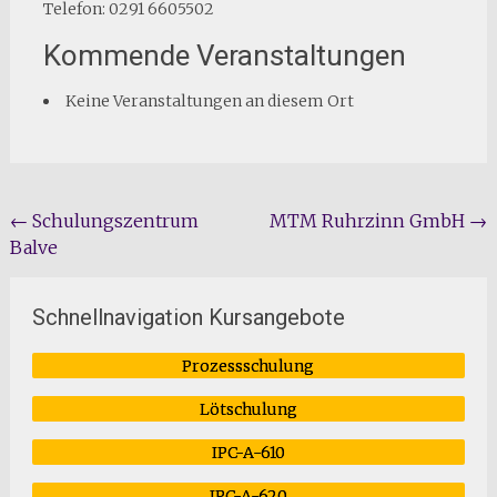
Telefon: 0291 6605502
Kommende Veranstaltungen
Keine Veranstaltungen an diesem Ort
Beitragsnavigation
←
Schulungszentrum
MTM Ruhrzinn GmbH
→
Balve
Schnellnavigation Kursangebote
Prozessschulung
Lötschulung
IPC-A-610
IPC-A-620