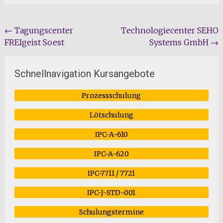
Beitragsnavigation
←
Tagungscenter
Technologiecenter SEHO
FREIgeist Soest
Systems GmbH
→
Schnellnavigation Kursangebote
Prozessschulung
Lötschulung
IPC-A-610
IPC-A-620
IPC-7711 / 7721
IPC-J-STD-001
Schulungstermine