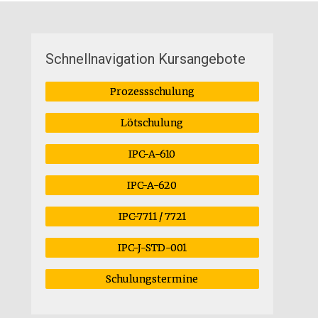
Schnellnavigation Kursangebote
Prozessschulung
Lötschulung
IPC-A-610
IPC-A-620
IPC-7711 / 7721
IPC-J-STD-001
Schulungstermine