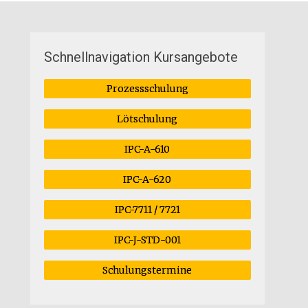
Schnellnavigation Kursangebote
Prozessschulung
Lötschulung
IPC-A-610
IPC-A-620
IPC-7711 / 7721
IPC-J-STD-001
Schulungstermine