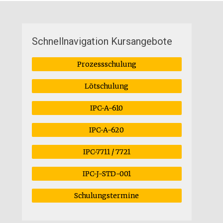
Schnellnavigation Kursangebote
Prozessschulung
Lötschulung
IPC-A-610
IPC-A-620
IPC-7711 / 7721
IPC-J-STD-001
Schulungstermine