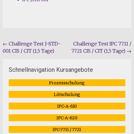
Beitragsnavigation
←
Challenge Test J-STD-
Challenge Test IPC 7711 /
001 CIS / CIT (1,5 Tage)
7721 CIS / CIT (1,5 Tage)
→
Schnellnavigation Kursangebote
Prozessschulung
Lötschulung
IPC-A-610
IPC-A-620
IPC-7711 / 7721