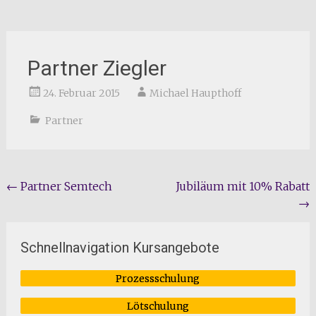
Partner Ziegler
24. Februar 2015
Michael Haupthoff
Partner
Beitragsnavigation
←
Partner Semtech
Jubiläum mit 10% Rabatt
→
Schnellnavigation Kursangebote
Prozessschulung
Lötschulung