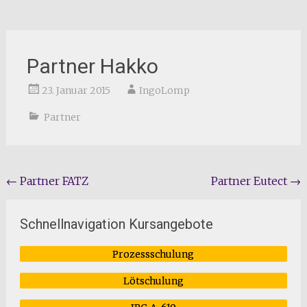
Partner Hakko
23. Januar 2015
IngoLomp
Partner
Beitragsnavigation
←
Partner FATZ
Partner Eutect
→
Schnellnavigation Kursangebote
Prozessschulung
Lötschulung