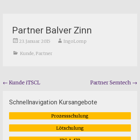
Partner Balver Zinn
23. Januar 2015
IngoLomp
Kunde
,
Partner
Beitragsnavigation
←
Kunde iTSCL
Partner Semtech
→
Schnellnavigation Kursangebote
Prozessschulung
Lötschulung