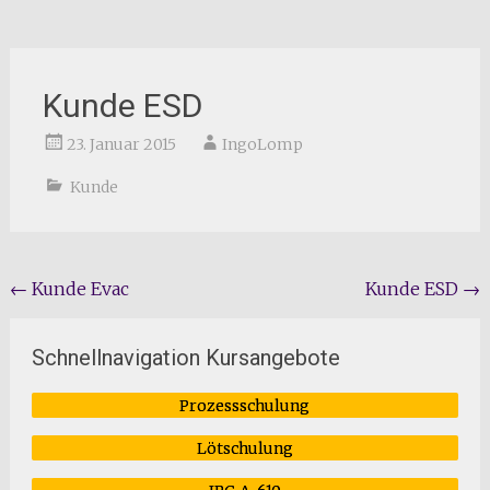
Kunde ESD
23. Januar 2015
IngoLomp
Kunde
Beitragsnavigation
←
Kunde Evac
Kunde ESD
→
Schnellnavigation Kursangebote
Prozessschulung
Lötschulung