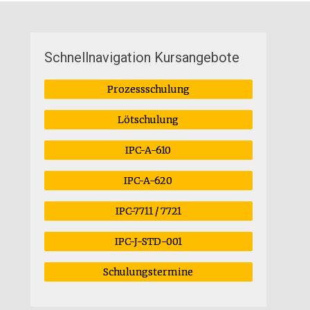
Schnellnavigation Kursangebote
Prozessschulung
Lötschulung
IPC-A-610
IPC-A-620
IPC-7711 / 7721
IPC-J-STD-001
Schulungstermine