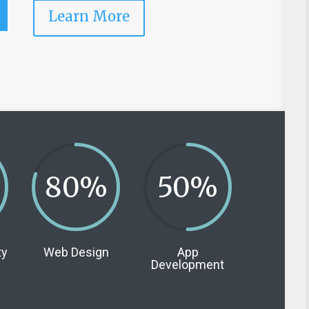
Learn More
80
%
50
%
ty
Web Design
App
Development