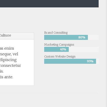
Brand Consulting
Culture
80%
80%
Marketing Campaigns
tas enim
45%
45%
neque, vel
Custom Website Design
adipiscing
95%
95%
consectetur
s.
is ante.