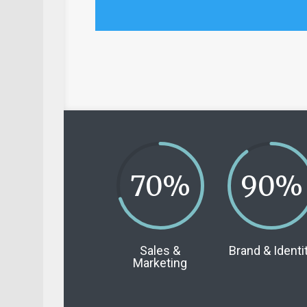
70
%
90
%
Sales &
Brand & Identi
Marketing