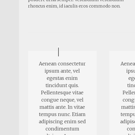
rhoncus enim, id iaculis eros commodo non.
Aenean consectetur
Aenea
ipsum ante, vel
ips
egestas enim
eg
tincidunt quis.
tin
Pellentesque vitae
Pelle
congue neque, vel
cong
mattis ante. In vitae
mattis
tempus nunc. Etiam
tempu
adipiscing enim sed
adipi
condimentum
co