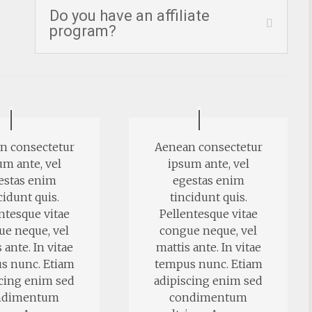
Do you have an affiliate
program?
n consectetur
Aenean consectetur
um ante, vel
ipsum ante, vel
estas enim
egestas enim
cidunt quis.
tincidunt quis.
ntesque vitae
Pellentesque vitae
ue neque, vel
congue neque, vel
 ante. In vitae
mattis ante. In vitae
s nunc. Etiam
tempus nunc. Etiam
scing enim sed
adipiscing enim sed
ndimentum
condimentum